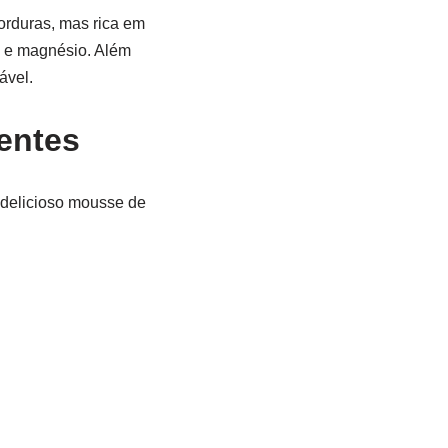
gorduras, mas rica em
o e magnésio. Além
ável.
entes
delicioso mousse de