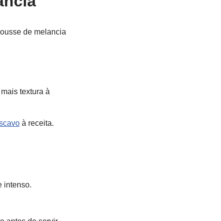
ancia
mousse de melancia
mais textura à
scavo
à receita.
 intenso.