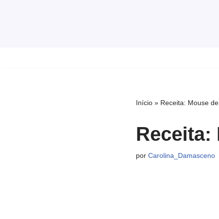
Pular
para
o
conteúdo
Início
»
Receita: Mouse de
Receita:
por
Carolina_Damasceno